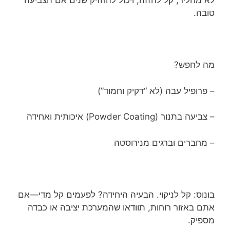
לא מחליד, קל להזזה, ויכול להחזיק שנים אם הצביעה
טובה.
מה לחפש?
– פרופיל עבה (לא “דקיק וחמוד”)
– צביעה בתנור (Powder Coating) איכותית ואחידה
– מחברים וברגים מנירוסטה
בונוס: קל לניקוי. הבעיה היחידה? לפעמים קל מדי—אם
אתם באזור רוחות, תוודאו שהמערכת יציבה או כבדה
מספיק.