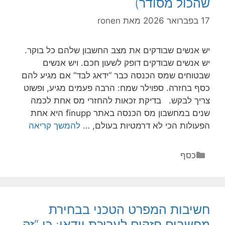
שהכול מסודר)
(ונושמים
טוב)
17 בפברואר 2026
מאת
ronen
יש אנשים שבודקים את מצב החשבון שלהם כל בוקר.
יש אנשים שבודקים דופק לשעון חכם. ויש אנשים
שבטוחים שמס הכנסה כבר “ידאג לבד” אם מגיע להם
כסף בחזרה. ספוילר שמח: הרבה פעמים מגיע, ופשוט
צריך לבקש. בדיקת זכאות להחזרי מס אחת לכמה
שנים במחשבון מס הכנסה באתר finupp היא אחת
למה
הפעולות הכי לא דרמטיות בעולם, …
להמשך קריאה
שווה
לבדוק
קטגוריות
כסף
זכאות
להחזרי
מס
כל
חשיבות המפרט הטכני בבחירת
כמה
מחשבים חזקים לעריכת וידאו: כי “זה