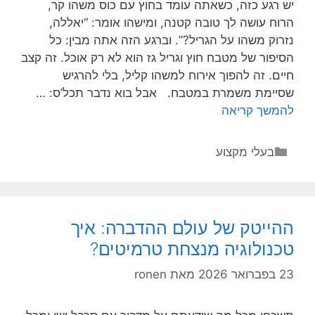
יש רגע כזה, כשאתה עומד בחוץ עם כוס משהו קר,
החוויה
הרוח עושה לך טובה קטנה, ומישהו אומר: “יאללה,
בבית
נזרוק משהו על הגריל?”. וברגע הזה אתה מבין: כל
הסיפור של מטבח חוץ וגריל גז הוא לא רק אוכל. זה קצב
חיים. זה להפוך אירוח למשהו קליל, בלי להרגיש
שסיימת משמרת במטבח. אבל בוא נדבר תכל’ס: …
נוחות
להמשך קריאה
הבישול
והניקיון
קטגוריות
בעלי מקצוע
בגריל
גז
ומטבח
חוץ
ההייטק של עולם ההדברה: איך
–
טכנולוגיה מנצחת טרמיטים?
למה
פתאום
23 בפברואר 2026
מאת
ronen
הכול
זורם