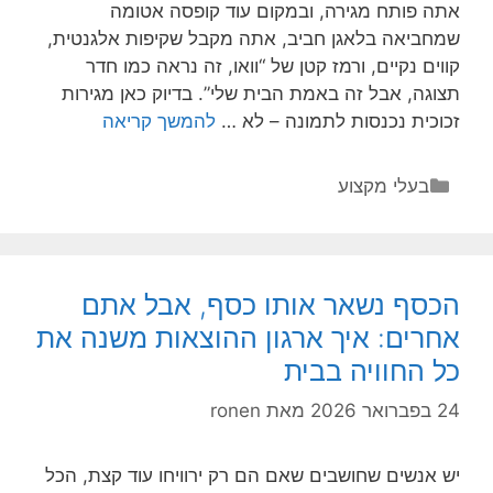
אתה פותח מגירה, ובמקום עוד קופסה אטומה
שמחביאה בלאגן חביב, אתה מקבל שקיפות אלגנטית,
קווים נקיים, ורמז קטן של “וואו, זה נראה כמו חדר
תצוגה, אבל זה באמת הבית שלי”. בדיוק כאן מגירות
היופי
זכוכית נכנסות לתמונה – לא …
להמשך קריאה
השקוף
שמרים
קטגוריות
בעלי מקצוע
את
המטבח:
מגירות
זכוכית
הכסף נשאר אותו כסף, אבל אתם
בחללים
אחרים: איך ארגון ההוצאות משנה את
מעוצבים
כל החוויה בבית
24 בפברואר 2026
מאת
ronen
יש אנשים שחושבים שאם הם רק ירוויחו עוד קצת, הכל