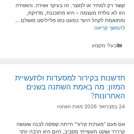
קשור רק למחיר או למוצר. זה בעיקר אווירה. והאווירה
הזו לא נולדת מעצמה – היא מתוכננת, מדויקת,
ומתואמת לקהל היעד כמעט כמו פלייליסט מושלם …
להדליק
להמשך קריאה
את
החנות:
קטגוריות
בעלי מקצוע
איך
בונים
אווירה
שהקהל
חדשנות בקירור למסעדות ולתעשיית
שלך
המזון: מה באמת השתנה בשנים
פשוט
האחרונות?
רוצה
להיות
24 בפברואר 2026
מאת
ronen
בה
אם פעם “מערכת קירור” הייתה קופסה לבנה שעושה
קרררר ושקט תעשייתי מסביב, היום היא הרבה יותר