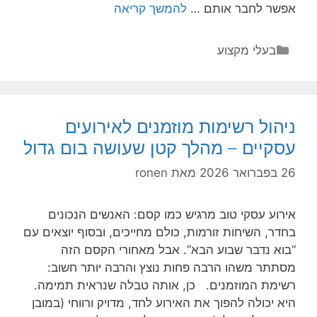
כשמכינים
אפשר לחבר אותם …
להמשך קריאה
מטבח
חלומי:
קטגוריות
בעלי מקצוע
צ’ק
ליסט
קצר
שמונע
ניהול רשימות מוזמנים לאירועים
הפתעות
עסקיים – מהלך קטן שעושה בום גדול
נעימות
מדי
26 בפברואר 2026
מאת
ronen
אירוע עסקי טוב מרגיש כמו קסם: האנשים הנכונים
בחדר, השיחות זורמות, כולם מחייכים, ובסוף יוצאים עם
“בוא נדבר שבוע הבא”. אבל מאחורי הקסם הזה
מסתתר משהו הרבה פחות נוצץ והרבה יותר חשוב:
רשימת המוזמנים. כן, אותה טבלה שנראית תמימה.
היא יכולה להפוך את האירוע לחד, מדויק ורווחי (במובן