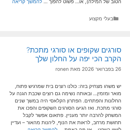
ניהול
הטוב של המילה), או… פשוט להפוך …
להמשך קריאה
רשימו
מוזמני
קטגוריות
בעלי מקצוע
לאירוע
עסקיים
–
מהלך
סורגים שקופים או סורגי מתכת?
קטן
הקרב הכי יפה על החלון שלך
שעושה
בום
26 בפברואר 2026
מאת
ronen
גדול
יש משהו מצחיק בזה: כולנו רוצים בית שמרגיש פתוח,
מואר ומזמין… ובאותה נשימה גם רוצים שכבת הגנה על
החלונות והפתחים. הפתרון הקלאסי היה במשך שנים
סורגי מתכת. ואז הגיעו הסורגים השקופים והפכו את
המשחק להרבה יותר מעניין. פתאום אפשר לקבל
תחושת מרחב, לראות את הנוף, ליהנות מהאור – ועדיין
סורגים
לישון בשקט. אז מה באמת …
להמשך קריאה