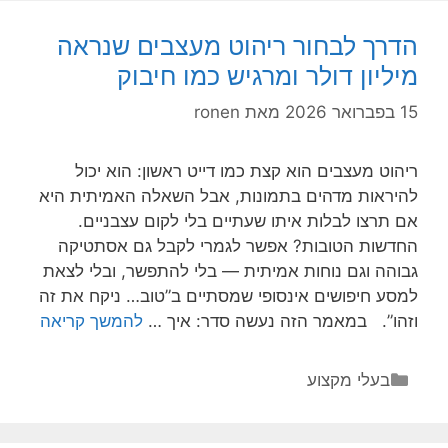
לצרכי
החברה
הדרך לבחור ריהוט מעצבים שנראה
–
מיליון דולר ומרגיש כמו חיבוק
איך
לגרום
15 בפברואר 2026
מאת
ronen
לטכנולוגיה
לעבוד
ריהוט מעצבים הוא קצת כמו דייט ראשון: הוא יכול
בשבילכם
להיראות מדהים בתמונות, אבל השאלה האמיתית היא
(ולא
אם תרצו לבלות איתו שעתיים בלי לקום עצבניים.
להפך)
החדשות הטובות? אפשר לגמרי לקבל גם אסתטיקה
גבוהה וגם נוחות אמיתית — בלי להתפשר, ובלי לצאת
למסע חיפושים אינסופי שמסתיים ב”טוב… ניקח את זה
הדרך
וזהו”. במאמר הזה נעשה סדר: איך …
להמשך קריאה
לבחור
ריהוט
קטגוריות
בעלי מקצוע
מעצבי
שנראה
מיליון