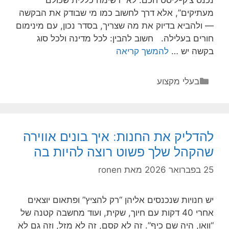
מעתיקים”, אלא דרך לחשוב כמו מי שבודק את הבקשה
— ולהביא בדיוק את מה שצריך, בסדר נכון, עם מינימום
חורים בעלילה. חשוב להבין: לכל מדינה ולכל סוג
מדריך
בקשה יש …
להמשך קריאה
זריז:
צ’ק-ליסט
קטגוריות
בעלי מקצוע
מסמכים
לשגרירות
לפי
סוגי
להדליק את החנות: איך בונים אווירה
בקשות
שהקהל שלך פשוט רוצה להיות בה
(כדי
שלא
25 בפברואר 2026
מאת
ronen
תשכח
כלום)
יש חנויות שנכנסים אליהן “רק להציץ” ופתאום יוצאים
אחרי 40 דקות עם חיוך, שקית, ועוד מחשבה קטנה של
“וואו, היה שם כיף”. זה לא קסם, זה לא מזל, וזה גם לא