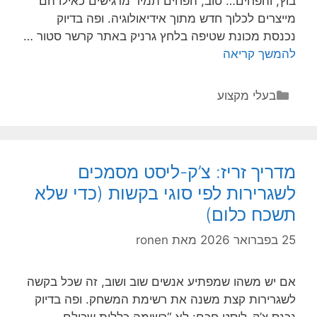
בוץ, והפחים… טוב, הפחים תמיד מרגישים כאילו הם
מייצרים לכלוך חדש מתוך אידיאולוגיה. ופה בדיוק
נכנסת מכונת שטיפה בלחץ גרניק באתר קרשר סטור …
חוסכים
להמשך קריאה
שעות
בבית?
קטגוריות
בעלי מקצוע
ככה
מכונת
שטיפה
בלחץ
מדריך זריז: צ’ק-ליסט מסמכים
עושה
לשגרירות לפי סוגי בקשות (כדי שלא
לך
תשכח כלום)
חיים
קלים
25 בפברואר 2026
מאת
ronen
אם יש משהו שמפתיע אנשים שוב ושוב, זה שכל בקשה
לשגרירות קצת משנה את רשימת המשחק. ופה בדיוק
נכנס צ’ק-ליסט חכם: לא “רשימה כללית שכולם