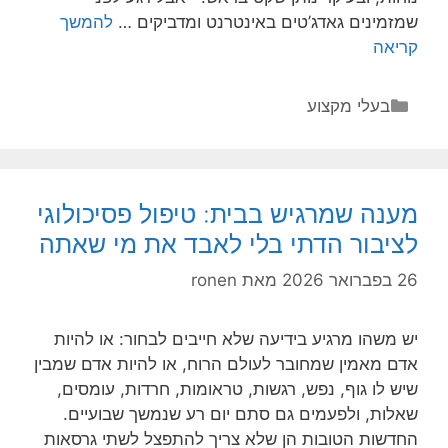
שמזמינים גאדג’טים באינטרנט ומדביקים …
להמשך
שדרוג
קריאה
אינסטלציה
לבית
קטגוריות
בעלי מקצוע
חכם:
איך
הופכים
צינורות
מענה שמרגיש בבית: טיפול פסיכולוגי
למערכת
לציבור הדתי בלי לאבד את מי שאתה
שיודעת
לחשוב
26 בפברואר 2026
מאת
ronen
יש משהו מרגיע בידיעה שלא חייבים לבחור: או להיות
אדם מאמין שמחובר לעולם הרוח, או להיות אדם שמבין
שיש לו גוף, נפש, רגשות, טראומות, חרדות, עומסים,
שאלות, ולפעמים גם סתם יום רע שנמשך שבועיים.
החדשות הטובות הן שלא צריך להתפצל לשתי גרסאות