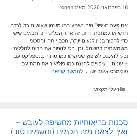
ענק
18 בפברואר 2026
מאת
ronen
אם פעם “ציפוי” היה נשמע כמו משהו שעושים רק לרכב
חדש או למחבת, היום זה אחד הכלים הכי חכמים שיש
כדי להפוך בניין לנעים יותר, חכם יותר, וחסכוני
משמעותית בחשמל. וכן, בלי להפוך את הבית לחללית
ובלי להיכנס לשיפוץ שמרגיש כמו סדרה בנטפליקס עם
9 עונות. ציפויים להגנה כמו פוליאוריאה חמה עם
טכנולוגיות
פולימרס אינוביישן …
להמשך קריאה
ציפוי
ירוקות
קטגוריות
בעלי מקצוע
שחוסכות
חשמל
–
וזה
סכנות בריאותיות מחשיפה לעובש –
קורה
ואיך לצאת מזה חכמים (ונושמים טוב)
על