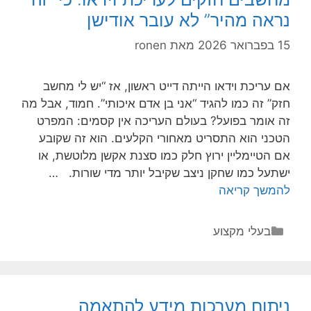
שנים
נראה מהיר” לא עובר אודישן
(כן,
גם
15 בפברואר 2026
מאת
ronen
אם
אתם
אם עריכת וידאו הייתה דייט ראשון, אז “יש לי מחשב
בטוחים
חזק” זה כמו להגיד “אני בן אדם איכותי”. חמוד, אבל מה
שהכול
זה אומר בפועל? בעולם העריכה אין קסמים: המפרט
מסודר)
הטכני הוא התסריט מאחורי הקלעים. הוא זה שקובע
אם הטיימליין ירוץ חלק כמו סצנת אקשן מלוטשת, או
ישתעל כמו שחקן ניצב שקיבל יותר מדי שורות. …
חשיבות
להמשך קריאה
המפרט
הטכני
קטגוריות
בעלי מקצוע
בבחירת
מחשבים
חזקים
לעריכת
ניתוח מערכות מידע להתאמה
וידאו: