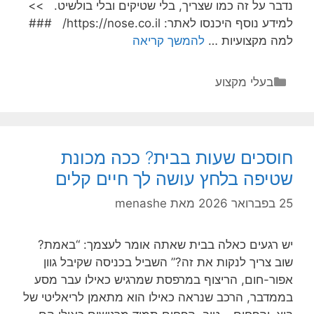
נדבר על זה כמו שצריך, בלי שטיקים ובלי בולשיט. >>
למידע נוסף היכנסו לאתר: https://nose.co.il/ ###
בחירת
למה מקצועיות …
להמשך קריאה
מנתח
מומחה
קטגוריות
בעלי מקצוע
ומנוסה
להבטחת
הצלחת
ניתוח
חוסכים שעות בבית? ככה מכונת
אף
שטיפה בלחץ עושה לך חיים קלים
–
כל
25 בפברואר 2026
מאת
menashe
מה
שלא
יש רגעים כאלה בבית שאתה אומר לעצמך: “באמת?
סיפרו
שוב צריך לנקות את זה?” השביל בכניסה שקיבל גוון
לכם!
אפור-חום, הריצוף במרפסת שמרגיש כאילו עבר מסע
בממדבר, הרכב שנראה כאילו הוא מתאמן לריאליטי של