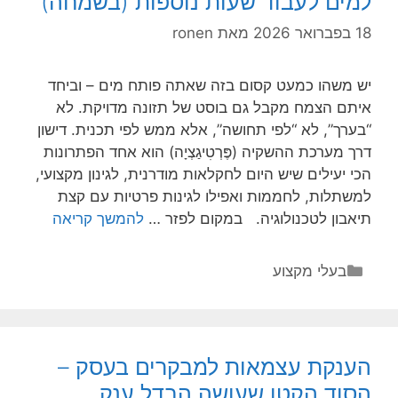
למים לעבוד שעות נוספות (בשמחה)
הרגל
–
18 בפברואר 2026
מאת
ronen
מפת
הדרכים
יש משהו כמעט קסום בזה שאתה פותח מים – וביחד
לחיים
איתם הצמח מקבל גם בוסט של תזונה מדויקת. לא
קלים
“בערך”, לא “לפי תחושה”, אלא ממש לפי תכנית. דישון
יותר
דרך מערכת ההשקיה (פֶּרְטִיגַצְיָה) הוא אחד הפתרונות
בעיר
הכי יעילים שיש היום לחקלאות מודרנית, לגינון מקצועי,
למשתלות, לחממות ואפילו לגינות פרטיות עם קצת
פתרונות
תיאבון לטכנולוגיה. במקום לפזר …
להמשך קריאה
דישון
בהשקיה:
קטגוריות
בעלי מקצוע
איך
לגרום
למים
לעבוד
הענקת עצמאות למבקרים בעסק –
שעות
הסוד הקטן שעושה הבדל ענק
נוספות