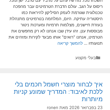
תשכחו מכל מה שידעתם על מדביר עם סרבל ישן ומכל
(והכי
ריסוס על הגב. עולם הדברת הטרמיטים עבר מהפכה
טעים)
טכנולוגית שגורמת לעמק הסיליקון להיראות כמו
היסטוריה עתיקה. היום, המלחמה בטרמיטים מתנהלת
בעזרת חיישנים, מצלמות תרמיות ומערכות ניטור
מבוססות ענן. זהו עידן שבו אנחנו לא רק מחפשים את
הטרמיט, אנחנו "רואים" אותו מבעד לקירות ומזהים את
ההייטק
תנועותיו …
להמשך קריאה
של
עולם
קטגוריות
בעלי מקצוע
ההדברה:
איך
טכנולוגיה
מנצחת
איך לבחור מוצרי חשמל חכמים בלי
טרמיטים?
ללכת לאיבוד: המדריך שמונע קניות
מיותרות
23 בפברואר 2026
מאת
ronen