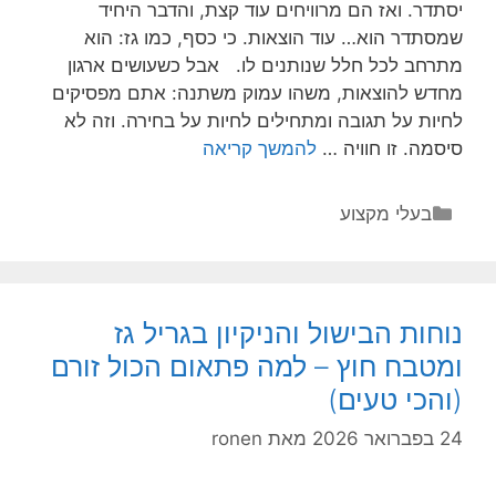
יסתדר. ואז הם מרוויחים עוד קצת, והדבר היחיד
שמסתדר הוא… עוד הוצאות. כי כסף, כמו גז: הוא
מתרחב לכל חלל שנותנים לו. אבל כשעושים ארגון
מחדש להוצאות, משהו עמוק משתנה: אתם מפסיקים
לחיות על תגובה ומתחילים לחיות על בחירה. וזה לא
הכסף
סיסמה. זו חוויה …
להמשך קריאה
נשאר
אותו
קטגוריות
בעלי מקצוע
כסף,
אבל
אתם
אחרים:
נוחות הבישול והניקיון בגריל גז
איך
ומטבח חוץ – למה פתאום הכול זורם
ארגון
(והכי טעים)
ההוצאות
משנה
24 בפברואר 2026
מאת
ronen
את
כל