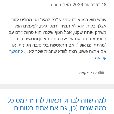
הקיר
18 בפברואר 2026
מאת
ronen
שלך
עובש הוא כמו אורח שמגיע “רק לרגע” ואז מחליט לגור
אצלך בקיר. הוא לא תמיד דרמטי לעין, לפעמים הוא
משחק אותה שקט, אבל הגוף שלנו? הוא פחות זורם עם
ההפתעה הזו. אם אי פעם פתחת ארון והרגשת ריח
“מרתף עם אופי”, אם התעטשת בלי סיבה הגיונית, או
אם את/ה פשוט רוצה לוודא שהבית שלך לא …
להמשך
סכנות
קריאה
בריאותיות
מחשיפה
קטגוריות
בעלי מקצוע
לעובש
–
ואיך
לצאת
למה שווה לבדוק זכאות להחזרי מס כל
מזה
כמה שנים (כן, גם אם אתם בטוחים
חכמים