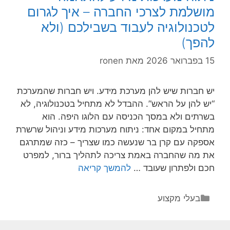
מושלמת לצרכי החברה – איך לגרום
כי
לטכנולוגיה לעבוד בשבילכם (ולא
“זה
נראה
להפך)
מהיר”
15 בפברואר 2026
מאת
ronen
לא
עובר
אודישן
יש חברות שיש להן מערכת מידע. ויש חברות שהמערכת
“יש להן על הראש”. ההבדל לא מתחיל בטכנולוגיה, לא
בשרתים ולא במסך הכניסה עם הלוגו היפה. הוא
מתחיל במקום אחד: ניתוח מערכות מידע וניהול שרשרת
אספקה עם קרן בר שנעשה כמו שצריך – כזה שמתרגם
את מה שהחברה באמת צריכה לתהליך ברור, למפרט
ניתוח
חכם ולפתרון שעובד …
להמשך קריאה
מערכות
מידע
קטגוריות
בעלי מקצוע
להתאמה
מושלמת