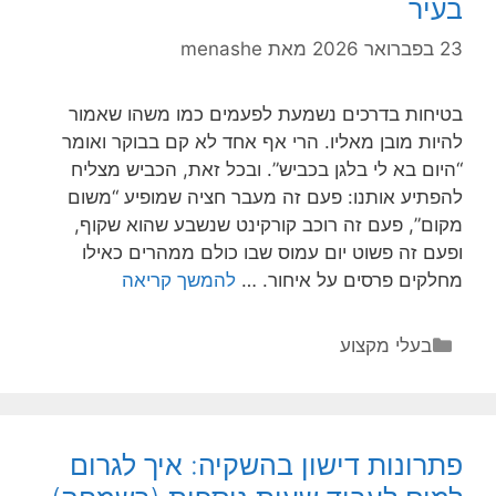
קניות
בעיר
מיותרות
23 בפברואר 2026
מאת
menashe
בטיחות בדרכים נשמעת לפעמים כמו משהו שאמור
להיות מובן מאליו. הרי אף אחד לא קם בבוקר ואומר
“היום בא לי בלגן בכביש”. ובכל זאת, הכביש מצליח
להפתיע אותנו: פעם זה מעבר חציה שמופיע “משום
מקום”, פעם זה רוכב קורקינט שנשבע שהוא שקוף,
ופעם זה פשוט יום עמוס שבו כולם ממהרים כאילו
יצחק
מחלקים פרסים על איחור. …
להמשך קריאה
בריל
והמחויבות
קטגוריות
בעלי מקצוע
הבלתי
מתפשרת
לבטיחות
הנהגים
פתרונות דישון בהשקיה: איך לגרום
והולכי