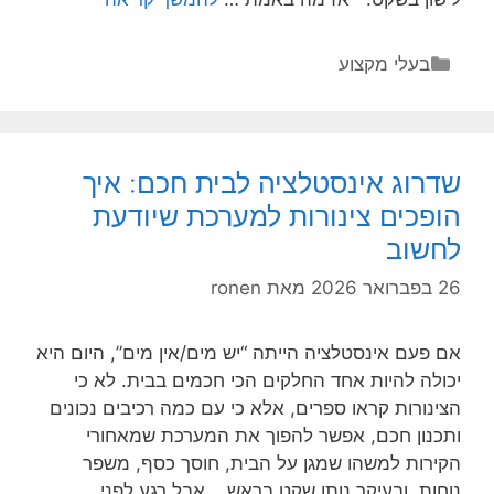
שקופים
או
קטגוריות
בעלי מקצוע
סורגי
מתכת?
הקרב
הכי
שדרוג אינסטלציה לבית חכם: איך
יפה
הופכים צינורות למערכת שיודעת
על
לחשוב
החלון
שלך
26 בפברואר 2026
מאת
ronen
אם פעם אינסטלציה הייתה “יש מים/אין מים”, היום היא
יכולה להיות אחד החלקים הכי חכמים בבית. לא כי
הצינורות קראו ספרים, אלא כי עם כמה רכיבים נכונים
ותכנון חכם, אפשר להפוך את המערכת שמאחורי
הקירות למשהו שמגן על הבית, חוסך כסף, משפר
נוחות, ובעיקר נותן שקט בראש. אבל רגע לפני