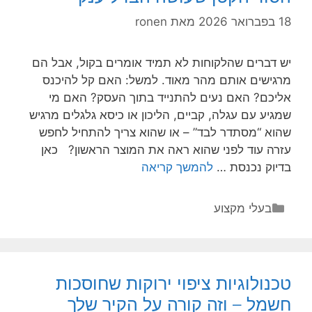
(בשמחה)
18 בפברואר 2026
מאת
ronen
יש דברים שהלקוחות לא תמיד אומרים בקול, אבל הם
מרגישים אותם מהר מאוד. למשל: האם קל להיכנס
אליכם? האם נעים להתנייד בתוך העסק? האם מי
שמגיע עם עגלה, קביים, הליכון או כיסא גלגלים מרגיש
שהוא “מסתדר לבד” – או שהוא צריך להתחיל לחפש
עזרה עוד לפני שהוא ראה את המוצר הראשון? כאן
הענקת
בדיוק נכנסת …
להמשך קריאה
עצמאות
למבקרים
קטגוריות
בעלי מקצוע
בעסק
–
הסוד
הקטן
טכנולוגיות ציפוי ירוקות שחוסכות
שעושה
חשמל – וזה קורה על הקיר שלך
הבדל