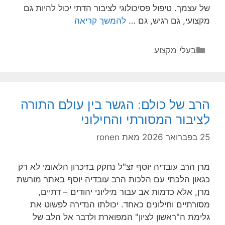
של עצמך. טיפול פסיכולוגי לציבור הדתי יכול להיות גם
מענה
מקצועי, גם רגיש, גם …
להמשך קריאה
שמרגיש
בבית:
קטגוריות
בעלי מקצוע
טיפול
פסיכולוגי
לציבור
הדתי
הרב של כולם: הגשר בין עולם התורה
בלי
לציבור המסורתי והחילוני
לאבד
את
25 בפברואר 2026
מאת
ronen
מי
שאתה
מרן הרב עובדיה יוסף זצ"ל נחקק בזיכרון הלאומי לא רק
כגאון הלכתי עם הלכות הרב עובדיה יוסף באתר מורשת
מרן, אלא כדמות אב עבור מיליוני יהודים – דתיים,
מסורתיים וחילונים כאחד. יכולתו הנדירה לפשוט את
גלימת ה"ראשון לציון" המפוארת ולדבר אל הלב של