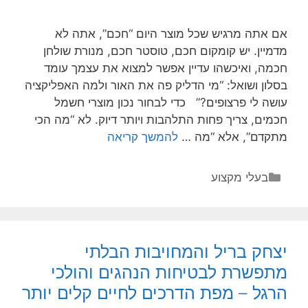
אם אתה מרגיש שכל מוצר היום “חכם”, אתה לא
מדמיין. יש קומקום חכם, טוסטר חכם, מנורת שולחן
חכמה, ואיכשהו עדיין אפשר למצוא את עצמך עומד
בסלון ושואל: “מי הדליק פה את האור ולמה האפליקציה
עושה לי פרצופים?” כדי לבחור נכון מוצרי חשמל
חכמים, צריך פחות התלהבות ויותר דיוק. לא “מה הכי
איך
מתקדם”, אלא “מה …
להמשך קריאה
לבחור
מוצרי
קטגוריות
בעלי מקצוע
חשמל
חכמים
בלי
ללכת
יצחק בריל והמחויבות הבלתי
לאיבוד:
מתפשרת לבטיחות הנהגים והולכי
המדריך
הרגל – מפת הדרכים לחיים קלים יותר
שמונע