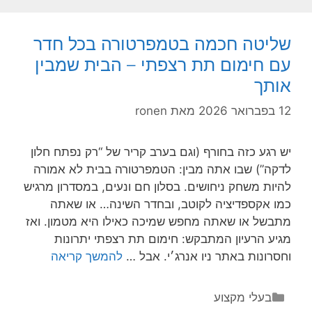
של
כסף
שליטה חכמה בטמפרטורה בכל חדר
חכם
עם חימום תת רצפתי – הבית שמבין
בין
אותך
מדינות
–
12 בפברואר 2026
מאת
ronen
בלי
כאב
יש רגע כזה בחורף (וגם בערב קריר של “רק נפתח חלון
ראש
לדקה”) שבו אתה מבין: הטמפרטורה בבית לא אמורה
להיות משחק ניחושים. בסלון חם ונעים, במסדרון מרגיש
כמו אקספדיציה לקוטב, ובחדר השינה… או שאתה
מתבשל או שאתה מחפש שמיכה כאילו היא מטמון. ואז
מגיע הרעיון המתבקש: חימום תת רצפתי יתרונות
שליטה
וחסרונות באתר ניו אנרג׳י. אבל …
להמשך קריאה
חכמה
בטמפרטור
קטגוריות
בעלי מקצוע
בכל