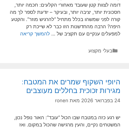
דומה לצוות קטן שעובד מאחורי הקלעים: חכמה יותר,
חסכונית יותר, יציבה יותר, ובעיקר – יודעת לספר לך מה
קורה לפני שמשהו בכלל מתחיל “להרגיש מוזר”. והקטע
היפה? הרבה מהחדשנות הזו כבר לא שייכת רק
חדשנות
למפעלים ענקיים עם תקציב של …
להמשך קריאה
בקירור
למסעדות
קטגוריות
בעלי מקצוע
ולתעשיית
המזון:
מה
באמת
היופי השקוף שמרים את המטבח:
השתנה
מגירות זכוכית בחללים מעוצבים
בשנים
האחרונות?
24 בפברואר 2026
מאת
ronen
יש רגע כזה במטבח שבו הכול “עובד”: האור נופל נכון,
המשטחים נקיים, והעין מרגישה שהכול במקום. ואז