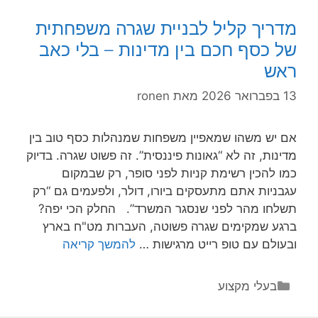
דולר
מדריך קליל לבניית שגרה משפחתית
ומרגיש
של כסף חכם בין מדינות – בלי כאב
כמו
ראש
חיבוק
13 בפברואר 2026
מאת
ronen
אם יש משהו שמאפיין משפחות שמנהלות כסף טוב בין
מדינות, זה לא “גאונות פיננסית”. זה פשוט שגרה. בדיוק
כמו להכין רשימת קניות לפני סופר, רק שבמקום
עגבניות אתם מתעסקים ביורו, דולר, ולפעמים גם “רק
תשלחו מהר לפני שנסגר המשרד”. החלק הכי יפה?
ברגע שמקימים שגרה פשוטה, העברות מט"ח בארץ
מדריך
ובעולם עם טופ רייט מרגישות …
להמשך קריאה
קליל
לבניית
קטגוריות
בעלי מקצוע
שגרה
משפחתית